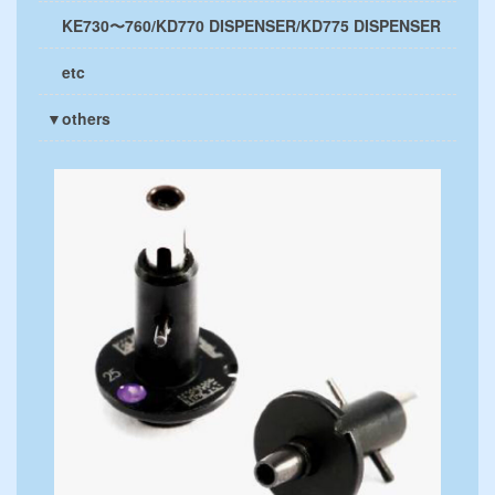
KE730〜760/KD770 DISPENSER/KD775 DISPENSER
etc
▼others