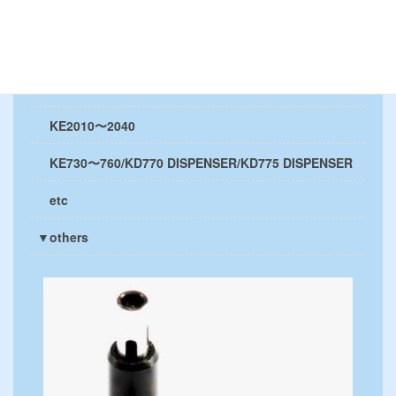
RS-1/RS-1R
RX7
KE2050〜2080/FX-1R・3R
KE2010〜2040
KE730〜760/KD770 DISPENSER/KD775 DISPENSER
etc
▼others