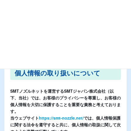
コ
ナ
ン
ビ
テ
ゲ
ン
ー
ツ
シ
に
ョ
プライバシーポリシー
移
ン
動
に
移
動
個人情報の取り扱いについて
SMTノズルネットを運営するSMTジャパン株式会社（以
下、当社）では、お客様のプライバシーを尊重し、お客様の
個人情報を大切に保護することを重要な責務と考えておりま
す。
当ウェブサイト
https://smt-nozzle.net/
では、個人情報保護
に関する法令を遵守すると共に、個人情報の取扱に関して次