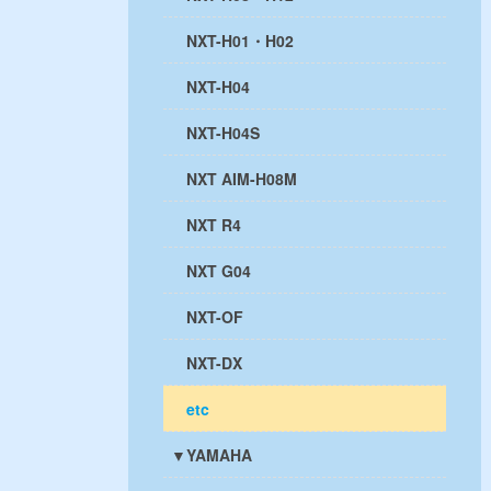
NXT-H01・H02
NXT-H04
NXT-H04S
NXT AIM-H08M
NXT R4
NXT G04
NXT-OF
NXT-DX
etc
▼YAMAHA