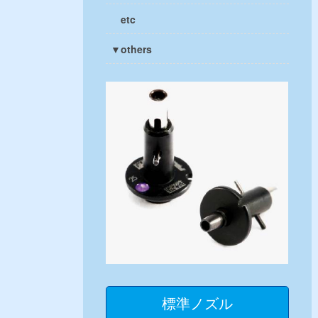
etc
▼others
標準ノズル