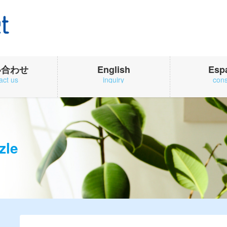
い合わせ
English
Esp
act us
inquiry
cons
zle