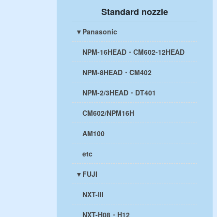
Standard nozzle
▼Panasonic
NPM-16HEAD・CM602-12HEAD
NPM-8HEAD・CM402
NPM-2/3HEAD・DT401
CM602/NPM16H
AM100
etc
▼FUJI
NXT-III
NXT-H08・H12