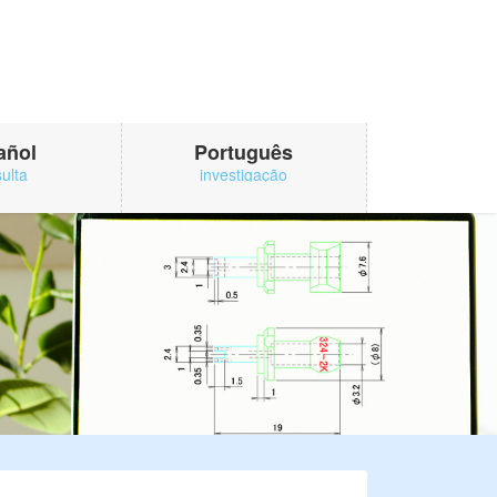
añol
Português
ulta
investigação