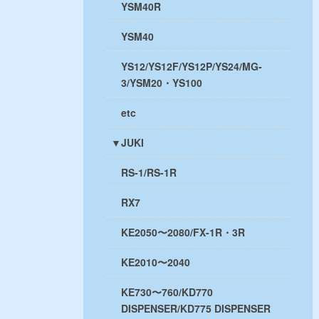
YSM40R
YSM40
YS12/YS12F/YS12P/YS24/MG-
3/YSM20・YS100
etc
▼JUKI
RS-1/RS-1R
RX7
KE2050〜2080/FX-1R・3R
KE2010〜2040
KE730〜760/KD770
DISPENSER/KD775 DISPENSER