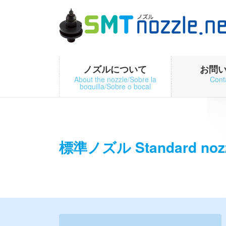
コ
ナ
ン
ビ
テ
ゲ
ン
ー
ツ
シ
に
ョ
ノズルについて
お問
移
ン
About the nozzle/Sobre la
Cont
boquilla/Sobre o bocal
動
に
移
動
標準ノズル Standard noz